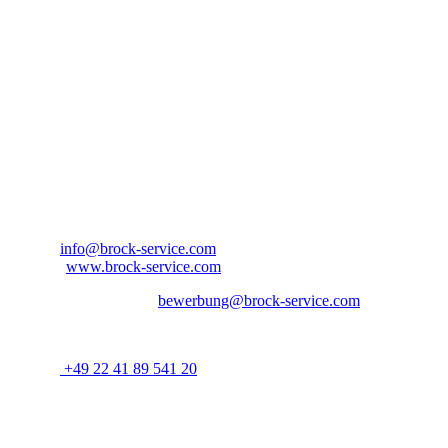
Kontakte
Kontaktinformationen:
Bitte bewerben Sie sich bei:
Ansprechpartner: Herr Aaron Jordan
Brock Service GmbH & Co. KG
Arnold-Janssen-Str. 13
D-53757 Sankt Augustin
Nordrhein-Westfalen – Deutschland
E-Mail:
info@brock-service.com
Website:
www.brock-service.com
E-Mail-Bewerbung an:
bewerbung@brock-service.com
Weitere Informationen erhalten Sie unter:
Telefon:
+49 22 41 89 541 20
Bei weiteren Fragen stehen wir Ihnen zur Verfügung. Wir freuen
uns auf Sie!