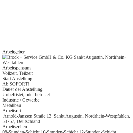
Quereinsteiger?
Wenn Sie Erfahrung im Bereich Schreiner, Installateur, IT-
Spezialist, Datenanalyst, Recruiter, Lehrer, Dozent, Lieferservice,
Reinigungskraft, Kundenbetreuer oder im Call Center haben oder
erste Erfahrungen als Aushilfe, Werkstudent, Nebenjobber oder
Praktikant
gesammelt haben, geben wir Ihnen gerne eine Chance.
Arbeitgeber
Arbeitspensum
Vollzeit, Teilzeit
Start Anstellung
Ab SOFORT!
Dauer der Anstellung
Unbefristet, oder befristet
Industrie / Gewerbe
Metallbau
Arbeitsort
Arnold-Janssen Straße 13, Sankt Augustin, Nordrhein-Westpfahlen,
53757, Deutschland
Arbeitszeiten
08-Stunden-Schicht 10-Stunden-Schicht 12-Stunden-Schicht