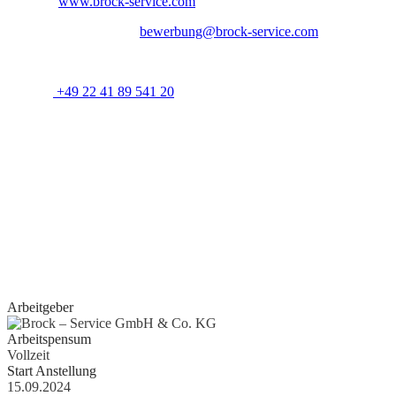
Website:
www.brock-service.com
E-Mail-Bewerbung an:
bewerbung@brock-service.com
Weitere Informationen erhalten Sie unter:
Telefon:
+49 22 41 89 541 20
Bei weiteren Fragen stehen wir Ihnen zur Verfügung. Wir freuen
uns auf Sie!
Quereinsteiger?
Wenn Sie Erfahrung im Bereich Schreiner, Installateur, IT-
Spezialist, Datenanalyst, Recruiter, Lehrer, Dozent, Lieferservice,
Reinigungskraft, Kundenbetreuer oder im Call Center haben oder
erste Erfahrungen als Aushilfe, Werkstudent, Nebenjobber oder
Praktikant
gesammelt haben, geben wir Ihnen gerne eine Chance.
Arbeitgeber
Arbeitspensum
Vollzeit
Start Anstellung
15.09.2024