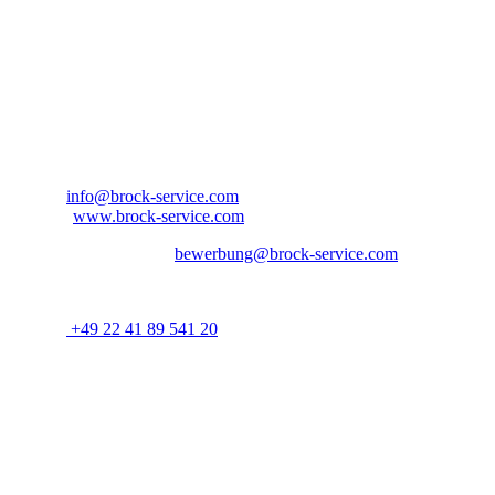
Bitte bewerben Sie sich bei:
Ansprechpartner: Herr Aaron Jordan
Brock Service GmbH & Co. KG
Arnold-Janssen-Str. 13
D-53757 Sankt Augustin
Nordrhein-Westfalen – Deutschland
E-Mail:
info@brock-service.com
Website:
www.brock-service.com
E-Mail-Bewerbung an:
bewerbung@brock-service.com
Weitere Informationen erhalten Sie unter:
Telefon:
+49 22 41 89 541 20
Bei weiteren Fragen stehen wir Ihnen zur Verfügung. Wir freuen uns 
Quereinsteiger?
Wenn Sie Erfahrung im Bereich Schreiner, Installateur, IT-
Spezialist, Datenanalyst, Recruiter, Lehrer, Dozent, Lieferservice,
Reinigungskraft, Kundenbetreuer oder im Call Center haben oder