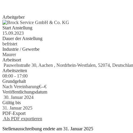
erste Erfahrungen als Aushilfe, Werkstudent, Nebenjobber oder Prakt
gesammelt haben, geben wir Ihnen gerne eine Chance.
Arbeitgeber
Start Anstellung
15.09.2023
Dauer der Anstellung
befristet
Industrie / Gewerbe
Maurer
Arbeitsort
Pauwelsstraße 30, Aachen , Nordrhein-Westfalen, 52074, Deutschla
Arbeitszeiten
08:00 - 17:00
Grundgehalt
Nach Vereinbarung€
-
-€
Veröffentlichungsdatum
30. Januar 2024
Gültig bis
31. Januar 2025
PDF-Export
Als PDF exportieren
Stellenausschreibung endete am 31. Januar 2025