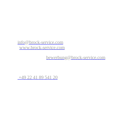
Ansprechpartner: Herr Aaron Jordan
Brock Service GmbH & Co. KG
Arnold-Janssen-Str. 13
D-53757 Sankt Augustin
Nordrhein-Westfalen – Deutschland
E-Mail:
info@brock-service.com
Website:
www.brock-service.com
E-Mail-Bewerbung an:
bewerbung@brock-service.com
Weitere Informationen erhalten Sie unter:
Telefon:
+49 22 41 89 541 20
Bei weiteren Fragen stehen wir Ihnen zur Verfügung. Wir freuen
uns auf Sie!
Quereinsteiger?
Wenn Sie Erfahrung im Bereich Schreiner, Installateur, IT-
Spezialist, Datenanalyst, Recruiter, Lehrer, Dozent, Lieferservice,
Reinigungskraft, Kundenbetreuer oder im Call Center haben oder
erste Erfahrungen als Aushilfe, Werkstudent, Nebenjobber oder