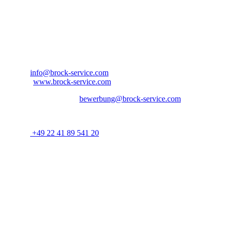
Ansprechpartner: Herr Aaron Jordan
Brock Service GmbH & Co. KG
Arnold-Janssen-Str. 13
D-53757 Sankt Augustin
Nordrhein-Westfalen – Deutschland
E-Mail:
info@brock-service.com
Website:
www.brock-service.com
E-Mail-Bewerbung an:
bewerbung@brock-service.com
Weitere Informationen erhalten Sie unter:
Telefon:
+49 22 41 89 541 20
Bei weiteren Fragen stehen wir Ihnen zur Verfügung. Wir freuen
uns auf Sie!
Quereinsteiger?
Wenn Sie Erfahrung im Bereich Schreiner, Installateur, IT-
Spezialist, Datenanalyst, Recruiter, Lehrer, Dozent, Lieferservice,
Reinigungskraft, Kundenbetreuer oder im Call Center haben oder