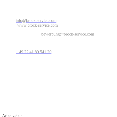
Arnold-Janssen-Str. 13
D-53757 Sankt Augustin
Nordrhein-Westfalen – Deutschland
E-Mail:
info@brock-service.com
Website:
www.brock-service.com
E-Mail-Bewerbung an:
bewerbung@brock-service.com
Weitere Informationen erhalten Sie unter:
Telefon:
+49 22 41 89 541 20
Bei weiteren Fragen stehen wir Ihnen zur Verfügung. Wir freuen
uns auf Sie!
Quereinsteiger?
Wenn Sie Erfahrung im Bereich Schreiner, Installateur, IT-
Spezialist, Datenanalyst, Recruiter, Lehrer, Dozent, Lieferservice,
Reinigungskraft, Kundenbetreuer oder im Call Center haben oder
erste Erfahrungen als Aushilfe, Werkstudent, Nebenjobber oder
Praktikant
gesammelt haben, geben wir Ihnen gerne eine Chance.
Arbeitgeber