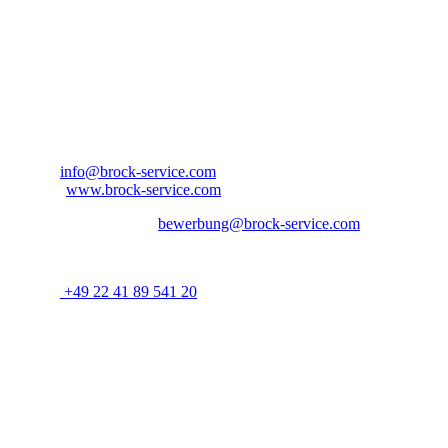
Bitte bewerben Sie sich bei:
Ansprechpartner: Herr Aaron Jordan
Brock Service GmbH & Co. KG
Arnold-Janssen-Str. 13
D-53757 Sankt Augustin
Nordrhein-Westfalen – Deutschland
E-Mail:
info@brock-service.com
Website:
www.brock-service.com
E-Mail-Bewerbung an:
bewerbung@brock-service.com
Weitere Informationen erhalten Sie unter:
Telefon:
+49 22 41 89 541 20
Bei weiteren Fragen stehen wir Ihnen zur Verfügung. Wir freuen
uns auf Sie!
Quereinsteiger?
Wenn Sie Erfahrung im Bereich Schreiner, Installateur, IT-
Spezialist, Datenanalyst, Recruiter, Lehrer, Dozent, Lieferservice,
Reinigungskraft, Kundenbetreuer oder im Call Center haben oder