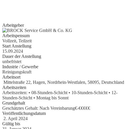
erste Erfahrungen als Aushilfe, Werkstudent, Nebenjobber oder
Praktikant
gesammelt haben, geben wir Ihnen gerne eine Chance.
Arbeitgeber
Arbeitspensum
Vollzeit, Teilzeit
Start Anstellung
15.09.2024
Dauer der Anstellung
unbefristet
Industrie / Gewerbe
Reinigungskraft
Arbeitsort
Mittelstraße 22, Hagen, Nordrhein-Westfalen, 58095, Deutschland
Arbeitszeiten
Arbeitszeiten: • 08-Stunden-Schicht • 10-Stunden-Schicht • 12-
Stunden-Schicht • Montag bis Sonnt
Grundgehalt
Geschätztes Gehalt: Nach Vereinbarung€
-
€€€€€
Veröffentlichungsdatum
2. April 2024
Gültig bis
31. Januar 2024