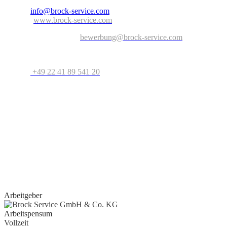
E-Mail:
info@brock-service.com
Website:
www.brock-service.com
E-Mail-Bewerbung an:
bewerbung@brock-service.com
Weitere Informationen erhalten Sie unter:
Telefon:
+49 22 41 89 541 20
Bei weiteren Fragen stehen wir Ihnen zur Verfügung. Wir freuen
uns auf Sie!
Quereinsteiger?
Wenn Sie Erfahrung im Bereich Schreiner, Installateur, IT-
Spezialist, Datenanalyst, Recruiter, Lehrer, Dozent, Lieferservice,
Reinigungskraft, Kundenbetreuer oder im Call Center haben oder
erste Erfahrungen als Aushilfe, Werkstudent, Nebenjobber oder
Praktikant
gesammelt haben, geben wir Ihnen gerne eine Chance.
Arbeitgeber
Arbeitspensum
Vollzeit