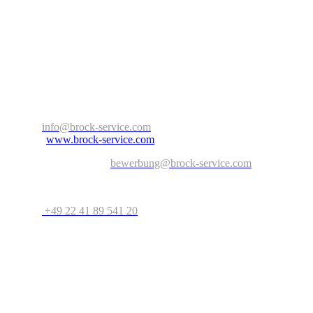
Bitte bewerben Sie sich bei:
Ansprechpartner: Herr Aaron Jordan
Brock Service GmbH & Co. KG
Arnold-Janssen-Str. 13
D-53757 Sankt Augustin
Nordrhein-Westfalen – Deutschland
E-Mail:
info@brock-service.com
Website:
www.brock-service.com
E-Mail-Bewerbung an:
bewerbung@brock-service.com
Weitere Informationen erhalten Sie unter:
Telefon:
+49 22 41 89 541 20
Bei weiteren Fragen stehen wir Ihnen zur Verfügung. Wir freuen uns 
Quereinsteiger?
Wenn Sie Erfahrung im Bereich Schreiner, Installateur, IT-
Spezialist, Datenanalyst, Recruiter, Lehrer, Dozent, Lieferservice,
Reinigungskraft, Kundenbetreuer oder im Call Center haben oder