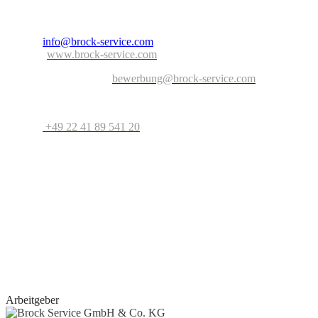
D-53757 Sankt Augustin
Nordrhein-Westfalen – Deutschland
E-Mail:
info@brock-service.com
Website:
www.brock-service.com
E-Mail-Bewerbung an:
bewerbung@brock-service.com
Weitere Informationen erhalten Sie unter:
Telefon:
+49 22 41 89 541 20
Bei weiteren Fragen stehen wir Ihnen zur Verfügung. Wir freuen
uns auf Sie!
Quereinsteiger?
Wenn Sie Erfahrung im Bereich Schreiner, Installateur, IT-
Spezialist, Datenanalyst, Recruiter, Lehrer, Dozent, Lieferservice,
Reinigungskraft, Kundenbetreuer oder im Call Center haben oder
erste Erfahrungen als Aushilfe, Werkstudent, Nebenjobber oder
Praktikant
gesammelt haben, geben wir Ihnen gerne eine Chance.
Arbeitgeber