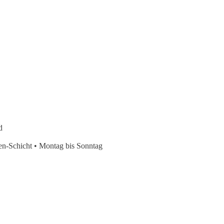
ikant
d
den-Schicht • Montag bis Sonntag