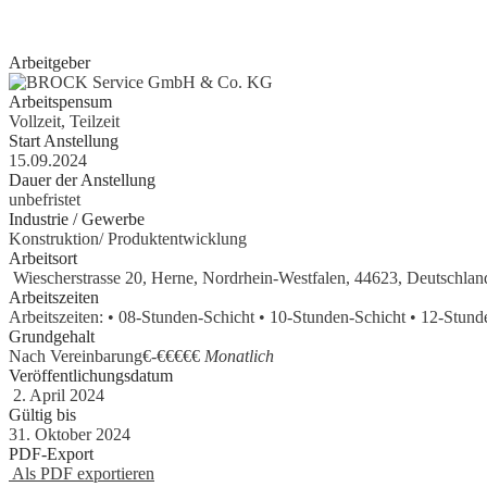
erste Erfahrungen als Aushilfe, Werkstudent, Nebenjobber oder Prakt
gesammelt haben, geben wir Ihnen gerne eine Chance.
Arbeitgeber
Arbeitspensum
Vollzeit, Teilzeit
Start Anstellung
15.09.2024
Dauer der Anstellung
unbefristet
Industrie / Gewerbe
Konstruktion/ Produktentwicklung
Arbeitsort
Wiescherstrasse 20, Herne, Nordrhein-Westfalen, 44623, Deutschlan
Arbeitszeiten
Arbeitszeiten: • 08-Stunden-Schicht • 10-Stunden-Schicht • 12-Stun
Grundgehalt
Nach Vereinbarung€
-
€€€€€
Monatlich
Veröffentlichungsdatum
2. April 2024
Gültig bis
31. Oktober 2024
PDF-Export
Als PDF exportieren