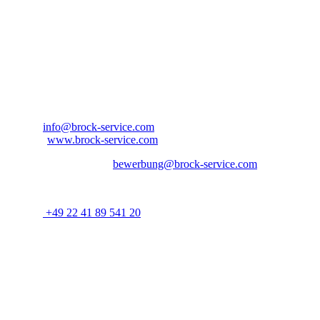
Bitte bewerben Sie sich bei:
Ansprechpartner: Herr Aaron Jordan
Brock Service GmbH & Co. KG
Arnold-Janssen-Str. 13
D-53757 Sankt Augustin
Nordrhein-Westfalen – Deutschland
E-Mail:
info@brock-service.com
Website:
www.brock-service.com
E-Mail-Bewerbung an:
bewerbung@brock-service.com
Weitere Informationen erhalten Sie unter:
Telefon:
+49 22 41 89 541 20
Bei weiteren Fragen stehen wir Ihnen zur Verfügung. Wir freuen uns 
Quereinsteiger?
Wenn Sie Erfahrung im Bereich Schreiner, Installateur, IT-
Spezialist, Datenanalyst, Recruiter, Lehrer, Dozent, Lieferservice,
Reinigungskraft, Kundenbetreuer oder im Call Center haben oder