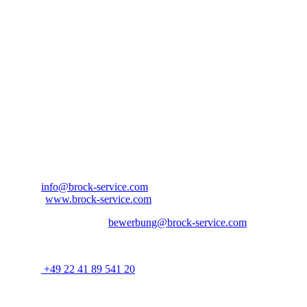
Überstunden werden vergütet
Tariflicher Urlaub und Urlaubsgeld
Steuerfreie Zuschläge für Sonn- und Feiertagsarbeit
Kontaktinformationen
Bitte bewerben Sie sich bei:
Ansprechpartner: Herr Aaron Jordan
Brock Service GmbH & Co. KG
Arnold-Janssen-Str. 13
D-53757 Sankt Augustin
Nordrhein-Westfalen – Deutschland
E-Mail:
info@brock-service.com
Website:
www.brock-service.com
E-Mail-Bewerbung an:
bewerbung@brock-service.com
Weitere Informationen erhalten Sie unter:
Telefon:
+49 22 41 89 541 20
Bei weiteren Fragen stehen wir Ihnen zur Verfügung. Wir freuen
uns auf Sie!