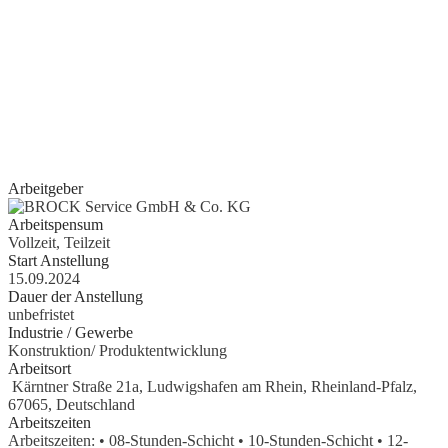
Quereinsteiger?
Wenn Sie Erfahrung im Bereich Schreiner, Installateur, IT-
Spezialist, Datenanalyst, Recruiter, Lehrer, Dozent, Lieferservice,
Reinigungskraft, Kundenbetreuer oder im Call Center haben oder
erste Erfahrungen als Aushilfe, Werkstudent, Nebenjobber oder
Praktikant
gesammelt haben, geben wir Ihnen gerne eine Chance.
Arbeitgeber
Arbeitspensum
Vollzeit, Teilzeit
Start Anstellung
15.09.2024
Dauer der Anstellung
unbefristet
Industrie / Gewerbe
Konstruktion/ Produktentwicklung
Arbeitsort
Kärntner Straße 21a, Ludwigshafen am Rhein, Rheinland-Pfalz,
67065, Deutschland
Arbeitszeiten
Arbeitszeiten: • 08-Stunden-Schicht • 10-Stunden-Schicht • 12-