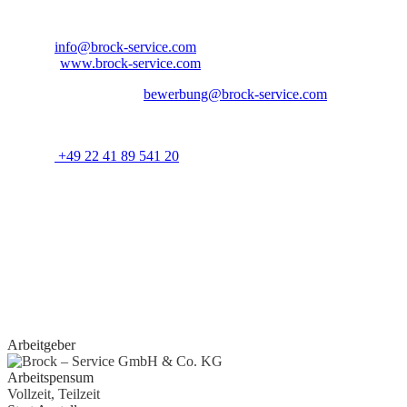
Nordrhein-Westfalen – Deutschland
E-Mail:
info@brock-service.com
Website:
www.brock-service.com
E-Mail-Bewerbung an:
bewerbung@brock-service.com
Weitere Informationen erhalten Sie unter:
Telefon:
+49 22 41 89 541 20
Bei weiteren Fragen stehen wir Ihnen zur Verfügung. Wir freuen uns 
Quereinsteiger?
Wenn Sie Erfahrung im Bereich Schreiner, Installateur, IT-
Spezialist, Datenanalyst, Recruiter, Lehrer, Dozent, Lieferservice,
Reinigungskraft, Kundenbetreuer oder im Call Center haben oder
erste Erfahrungen als Aushilfe, Werkstudent, Nebenjobber oder Prakt
gesammelt haben, geben wir Ihnen gerne eine Chance.
Arbeitgeber
Arbeitspensum
Vollzeit, Teilzeit