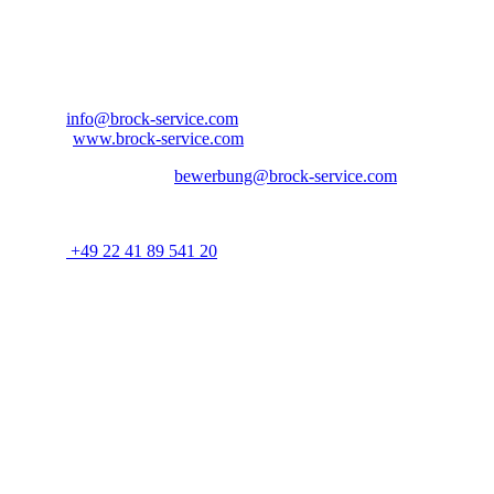
Brock Service GmbH & Co. KG
Arnold-Janssen-Str. 13
D-53757 Sankt Augustin
Nordrhein-Westfalen – Deutschland
E-Mail:
info@brock-service.com
Website:
www.brock-service.com
E-Mail-Bewerbung an:
bewerbung@brock-service.com
Weitere Informationen erhalten Sie unter:
Telefon:
+49 22 41 89 541 20
Bei weiteren Fragen stehen wir Ihnen zur Verfügung. Wir freuen
uns auf Sie!
Quereinsteiger?
Wenn Sie Erfahrung im Bereich Schreiner, Installateur, IT-
Spezialist, Datenanalyst, Recruiter, Lehrer, Dozent, Lieferservice,
Reinigungskraft, Kundenbetreuer oder im Call Center haben oder
erste Erfahrungen als Aushilfe, Werkstudent, Nebenjobber oder
Praktikant
gesammelt haben, geben wir Ihnen gerne eine Chance.