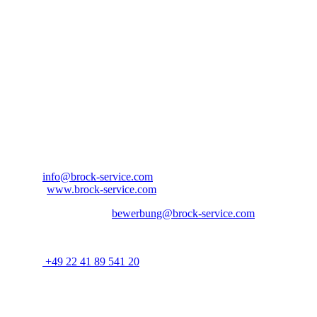
Kontaktinformationen
Bitte bewerben Sie sich bei:
Ansprechpartner: Herr Aaron Jordan
Brock Service GmbH & Co. KG
Arnold-Janssen-Str. 13
D-53757 Sankt Augustin
Nordrhein-Westfalen – Deutschland
E-Mail:
info@brock-service.com
Website:
www.brock-service.com
E-Mail-Bewerbung an:
bewerbung@brock-service.com
Weitere Informationen erhalten Sie unter:
Telefon:
+49 22 41 89 541 20
Bei weiteren Fragen stehen wir Ihnen zur Verfügung. Wir freuen uns 
Quereinsteiger?