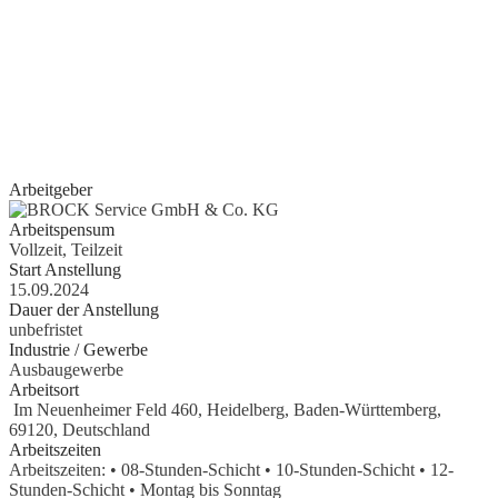
Quereinsteiger?
Wenn Sie Erfahrung im Bereich Schreiner, Installateur, IT-
Spezialist, Datenanalyst, Recruiter, Lehrer, Dozent, Lieferservice,
Reinigungskraft, Kundenbetreuer oder im Call Center haben oder
erste Erfahrungen als Aushilfe, Werkstudent, Nebenjobber oder
Praktikant
gesammelt haben, geben wir Ihnen gerne eine Chance.
Arbeitgeber
Arbeitspensum
Vollzeit, Teilzeit
Start Anstellung
15.09.2024
Dauer der Anstellung
unbefristet
Industrie / Gewerbe
Ausbaugewerbe
Arbeitsort
Im Neuenheimer Feld 460, Heidelberg, Baden-Württemberg,
69120, Deutschland
Arbeitszeiten
Arbeitszeiten: • 08-Stunden-Schicht • 10-Stunden-Schicht • 12-
Stunden-Schicht • Montag bis Sonntag