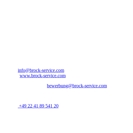
Kontaktinformationen
Bitte bewerben Sie sich bei:
Ansprechpartner: Herr Aaron Jordan
Brock Service GmbH & Co. KG
Arnold-Janssen-Str. 13
D-53757 Sankt Augustin
Nordrhein-Westfalen – Deutschland
E-Mail:
info@brock-service.com
Website:
www.brock-service.com
E-Mail-Bewerbung an:
bewerbung@brock-service.com
Weitere Informationen erhalten Sie unter:
Telefon:
+49 22 41 89 541 20
Bei weiteren Fragen stehen wir Ihnen zur Verfügung. Wir freuen
uns auf Sie!
Quereinsteiger?