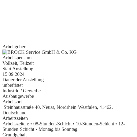
Wenn Sie Erfahrung im Bereich Schreiner, Installateur, IT-
Spezialist, Datenanalyst, Recruiter, Lehrer, Dozent, Lieferservice,
Reinigungskraft, Kundenbetreuer oder im Call Center haben oder
erste Erfahrungen als Aushilfe, Werkstudent, Nebenjobber oder
Praktikant
gesammelt haben, geben wir Ihnen gerne eine Chance.
Arbeitgeber
Arbeitspensum
Vollzeit, Teilzeit
Start Anstellung
15.09.2024
Dauer der Anstellung
unbefristet
Industrie / Gewerbe
Ausbaugewerbe
Arbeitsort
Steinhausstraße 40, Neuss, Nordrhein-Westfalen, 41462,
Deutschland
Arbeitszeiten
Arbeitszeiten: • 08-Stunden-Schicht • 10-Stunden-Schicht • 12-
Stunden-Schicht • Montag bis Sonntag
Grundgehalt