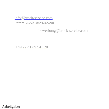
Arnold-Janssen-Str. 13
D-53757 Sankt Augustin
Nordrhein-Westfalen – Deutschland
E-Mail:
info@brock-service.com
Website:
www.brock-service.com
E-Mail-Bewerbung an:
bewerbung@brock-service.com
Weitere Informationen erhalten Sie unter:
Telefon:
+49 22 41 89 541 20
Bei weiteren Fragen stehen wir Ihnen zur Verfügung. Wir freuen
uns auf Sie!
Quereinsteiger?
Wenn Sie Erfahrung im Bereich Schreiner, Installateur, IT-
Spezialist, Datenanalyst, Recruiter, Lehrer, Dozent, Lieferservice,
Reinigungskraft, Kundenbetreuer oder im Call Center haben oder
erste Erfahrungen als Aushilfe, Werkstudent, Nebenjobber oder
Praktikant
gesammelt haben, geben wir Ihnen gerne eine Chance.
Arbeitgeber