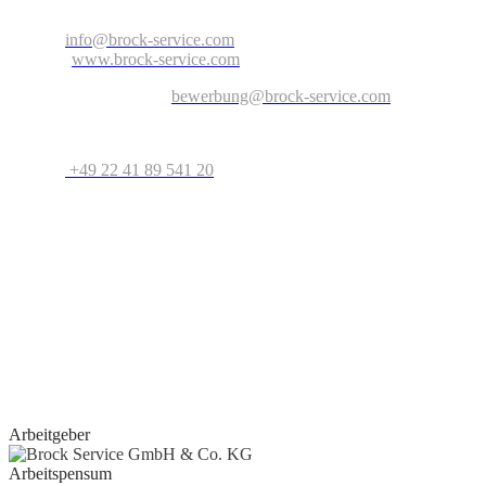
Nordrhein-Westfalen – Deutschland
E-Mail:
info@brock-service.com
Website:
www.brock-service.com
E-Mail-Bewerbung an:
bewerbung@brock-service.com
Weitere Informationen erhalten Sie unter:
Telefon:
+49 22 41 89 541 20
Bei weiteren Fragen stehen wir Ihnen zur Verfügung. Wir freuen
uns auf Sie!
Quereinsteiger?
Wenn Sie Erfahrung im Bereich Schreiner, Installateur, IT-
Spezialist, Datenanalyst, Recruiter, Lehrer, Dozent, Lieferservice,
Reinigungskraft, Kundenbetreuer oder im Call Center haben oder
erste Erfahrungen als Aushilfe, Werkstudent, Nebenjobber oder
Praktikant
gesammelt haben, geben wir Ihnen gerne eine Chance.
Arbeitgeber
Arbeitspensum