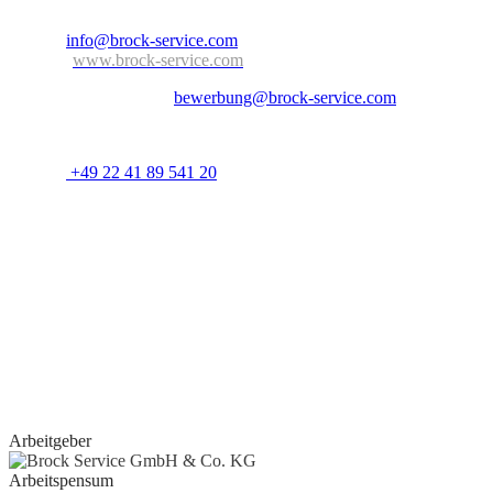
Nordrhein-Westfalen – Deutschland
E-Mail:
info@brock-service.com
Website:
www.brock-service.com
E-Mail-Bewerbung an:
bewerbung@brock-service.com
Weitere Informationen erhalten Sie unter:
Telefon:
+49 22 41 89 541 20
Bei weiteren Fragen stehen wir Ihnen zur Verfügung. Wir freuen
uns auf Sie!
Quereinsteiger?
Wenn Sie Erfahrung im Bereich Schreiner, Installateur, IT-
Spezialist, Datenanalyst, Recruiter, Lehrer, Dozent, Lieferservice,
Reinigungskraft, Kundenbetreuer oder im Call Center haben oder
erste Erfahrungen als Aushilfe, Werkstudent, Nebenjobber oder
Praktikant
gesammelt haben, geben wir Ihnen gerne eine Chance.
Arbeitgeber
Arbeitspensum