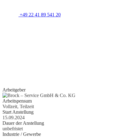
Weitere Informationen erhalten Sie unter:
Telefon:
+49 22 41 89 541 20
Bei weiteren Fragen stehen wir Ihnen zur Verfügung. Wir freuen
uns auf Sie!
Quereinsteiger?
Wenn Sie Erfahrung im Bereich Schreiner, Installateur, IT-
Spezialist, Datenanalyst, Recruiter, Lehrer, Dozent, Lieferservice,
Reinigungskraft, Kundenbetreuer oder im Call Center haben oder
erste Erfahrungen als Aushilfe, Werkstudent, Nebenjobber oder
Praktikant
gesammelt haben, geben wir Ihnen gerne eine Chance.
Arbeitgeber
Arbeitspensum
Vollzeit, Teilzeit
Start Anstellung
15.09.2024
Dauer der Anstellung
unbefristet
Industrie / Gewerbe