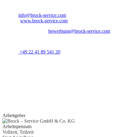
Nordrhein-Westfalen – Deutschland
E-Mail:
info@brock-service.com
Website:
www.brock-service.com
E-Mail-Bewerbung an:
bewerbung@brock-service.com
Weitere Informationen erhalten Sie unter:
Telefon:
+49 22 41 89 541 20
Bei weiteren Fragen stehen wir Ihnen zur Verfügung. Wir freuen uns 
Quereinsteiger?
Wenn Sie Erfahrung im Bereich Schreiner, Installateur, IT-
Spezialist, Datenanalyst, Recruiter, Lehrer, Dozent, Lieferservice,
Reinigungskraft, Kundenbetreuer oder im Call Center haben oder
erste Erfahrungen als Aushilfe, Werkstudent, Nebenjobber oder Prakt
gesammelt haben, geben wir Ihnen gerne eine Chance.
Arbeitgeber
Arbeitspensum
Vollzeit, Teilzeit