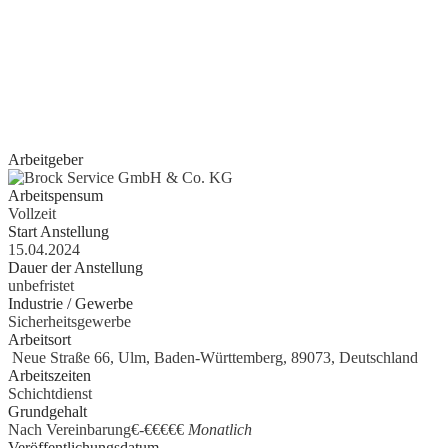
Quereinsteiger?
Wenn Sie Erfahrung im Bereich Schreiner, Installateur, IT-
Spezialist, Datenanalyst, Recruiter, Lehrer, Dozent, Lieferservice,
Reinigungskraft, Kundenbetreuer oder im Call Center haben oder
erste Erfahrungen als Aushilfe, Werkstudent, Nebenjobber oder Prakt
gesammelt haben, geben wir Ihnen gerne eine Chance.
Arbeitgeber
Arbeitspensum
Vollzeit
Start Anstellung
15.04.2024
Dauer der Anstellung
unbefristet
Industrie / Gewerbe
Sicherheitsgewerbe
Arbeitsort
Neue Straße 66, Ulm, Baden-Württemberg, 89073, Deutschland
Arbeitszeiten
Schichtdienst
Grundgehalt
Nach Vereinbarung€
-
€€€€€
Monatlich
Veröffentlichungsdatum