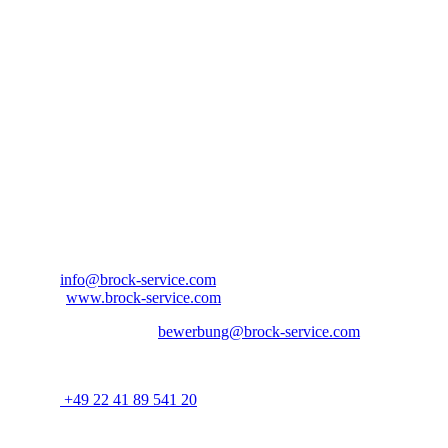
Steuerfreie Zulagen
Hochwertige Dienstkleidung
Weiterbildung zum IHK geprüften Sicherheitsmitarbeiter/in 
Kontaktinformationen
Bitte bewerben Sie sich bei:
Ansprechpartner: Herr Aaron Jordan
Brock Service GmbH & Co. KG
Arnold-Janssen-Str. 13
D-53757 Sankt Augustin
Nordrhein-Westfalen – Deutschland
E-Mail:
info@brock-service.com
Website:
www.brock-service.com
E-Mail-Bewerbung an:
bewerbung@brock-service.com
Weitere Informationen erhalten Sie unter:
Telefon:
+49 22 41 89 541 20
Bei weiteren Fragen stehen wir Ihnen zur Verfügung. Wir freuen uns 